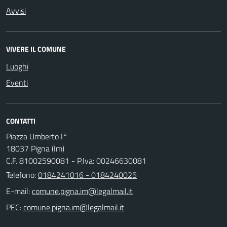
Avvisi
VIVERE IL COMUNE
Luoghi
Eventi
CONTATTI
Piazza Umberto I°
18037 Pigna (Im)
C.F. 81002590081 - P.Iva: 00246630081
Telefono:
0184241016 - 0184240025
E-mail:
PEC: