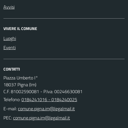
Avvisi
VIVERE IL COMUNE
Luoghi
Eventi
CONTATTI
Piazza Umberto I°
18037 Pigna (Im)
C.F. 81002590081 - P.Iva: 00246630081
Telefono:
0184241016 - 0184240025
E-mail:
PEC: