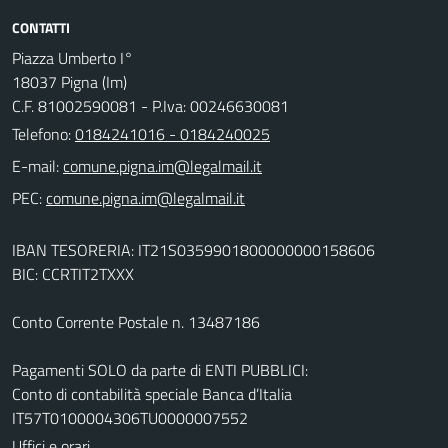
CONTATTI
Piazza Umberto I°
18037 Pigna (Im)
C.F. 81002590081 - P.Iva: 00246630081
Telefono:
0184241016 - 0184240025
E-mail:
PEC:
IBAN TESORERIA: IT21S0359901800000000158606
BIC: CCRTIT2TXXX
Conto Corrente Postale n. 13487186
Pagamenti SOLO da parte di ENTI PUBBLICI:
Conto di contabilità speciale Banca d’Italia
IT57T0100004306TU0000007552
Uffici e orari