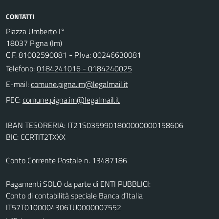
CONTATTI
Piazza Umberto I°
18037 Pigna (Im)
C.F. 81002590081 - P.Iva: 00246630081
Telefono:
0184241016 - 0184240025
E-mail:
PEC:
IBAN TESORERIA: IT21S0359901800000000158606
BIC: CCRTIT2TXXX
Conto Corrente Postale n. 13487186
Pagamenti SOLO da parte di ENTI PUBBLICI:
Conto di contabilità speciale Banca d’Italia
IT57T0100004306TU0000007552