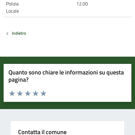
Polizia
12.00
Locale
Indietro
Quanto sono chiare le informazioni su questa
pagina?
Valuta da 1 a 5 stelle la pagina
Valuta 1 stelle su 5
Valuta 2 stelle su 5
Valuta 3 stelle su 5
Valuta 4 stelle su 5
Valuta 5 stelle su 5
Contatta il comune