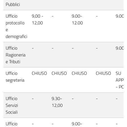
Pubblici
Ufficio
9,00 -
-
9.00-
-
9.00-
protocollo
12,00
12.00
e
demografici
Ufficio
-
-
-
-
9.00 
Ragioneria
e Tributi
Ufficio
CHIUSO
CHIUSO
CHIUSO
CHIUSO
SU
segreteria
APPU
- PO
Ufficio
-
9.30-
-
-
-
Servizi
12,00
Sociali
Ufficio
-
-
9.00-
-
-