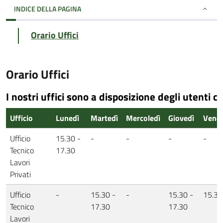
INDICE DELLA PAGINA
Orario Uffici
Orario Uffici
I nostri uffici sono a disposizione degli utenti co
Ufficio
Lunedì
Martedì
Mercoledì
Giovedì
Vener
Ufficio
15.30 -
-
-
-
-
Tecnico
17.30
Lavori
Privati
Ufficio
-
15.30 -
-
15.30 -
15.30
Tecnico
17.30
17.30
Lavori