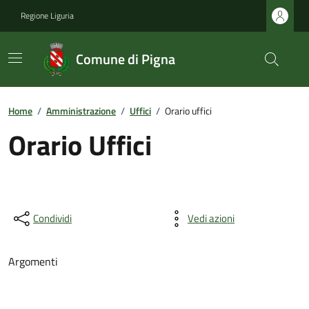
Regione Liguria
Comune di Pigna
Home
/
Amministrazione
/
Uffici
/
Orario uffici
Orario Uffici
Condividi
Vedi azioni
Argomenti