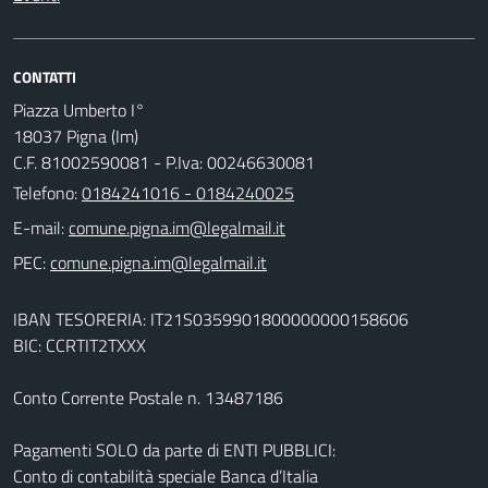
CONTATTI
Piazza Umberto I°
18037 Pigna (Im)
C.F. 81002590081 - P.Iva: 00246630081
Telefono:
0184241016 - 0184240025
E-mail:
PEC:
IBAN TESORERIA: IT21S0359901800000000158606
BIC: CCRTIT2TXXX
Conto Corrente Postale n. 13487186
Pagamenti SOLO da parte di ENTI PUBBLICI:
Conto di contabilità speciale Banca d’Italia