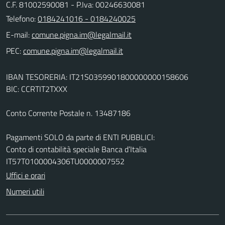
C.F. 81002590081 - P.Iva: 00246630081
Telefono:
0184241016 - 0184240025
E-mail:
PEC:
IBAN TESORERIA: IT21S0359901800000000158606
BIC: CCRTIT2TXXX
Conto Corrente Postale n. 13487186
Pagamenti SOLO da parte di ENTI PUBBLICI:
Conto di contabilità speciale Banca d’Italia
IT57T0100004306TU0000007552
Uffici e orari
Numeri utili