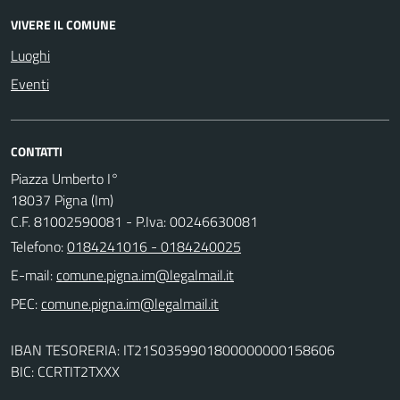
VIVERE IL COMUNE
Luoghi
Eventi
CONTATTI
Piazza Umberto I°
18037 Pigna (Im)
C.F. 81002590081 - P.Iva: 00246630081
Telefono:
0184241016 - 0184240025
E-mail:
PEC:
IBAN TESORERIA: IT21S0359901800000000158606
BIC: CCRTIT2TXXX