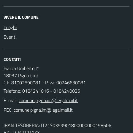
VIVERE IL COMUNE
Luoghi
Eventi
CONTATTI
Piazza Umberto I°
18037 Pigna (Im)
C.F. 81002590081 - P.Iva: 00246630081
Telefono:
0184241016 - 0184240025
E-mail:
PEC:
IBAN TESORERIA: IT21S0359901800000000158606
BIC: CCRTIT2TXXX