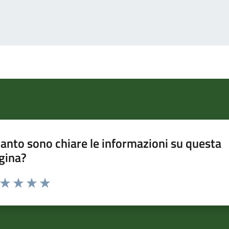
anto sono chiare le informazioni su questa
gina?
a da 1 a 5 stelle la pagina
ta 1 stelle su 5
Valuta 2 stelle su 5
Valuta 3 stelle su 5
Valuta 4 stelle su 5
Valuta 5 stelle su 5