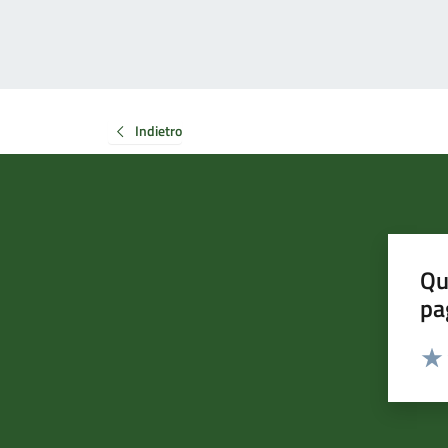
Indietro
Qu
pa
Valut
Valu