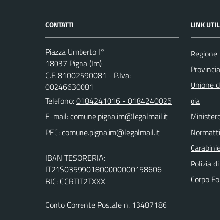
CONTATTI
LINK UTIL
Piazza Umberto I°
Regione 
18037 Pigna (Im)
Provincia
C.F. 81002590081 - P.Iva:
Unione de
00246630081
Telefono:
0184241016 - 0184240025
oia
E-mail:
Ministero
PEC:
Normatt
Carabinie
IBAN TESORERIA:
Polizia d
IT21S0359901800000000158606
Corpo Fo
BIC: CCRTIT2TXXX
Conto Corrente Postale n. 13487186