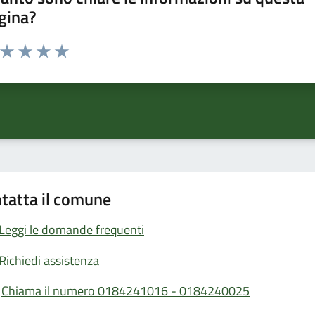
gina?
a da 1 a 5 stelle la pagina
ta 1 stelle su 5
Valuta 2 stelle su 5
Valuta 3 stelle su 5
Valuta 4 stelle su 5
Valuta 5 stelle su 5
tatta il comune
Leggi le domande frequenti
Richiedi assistenza
Chiama il numero 0184241016 - 0184240025