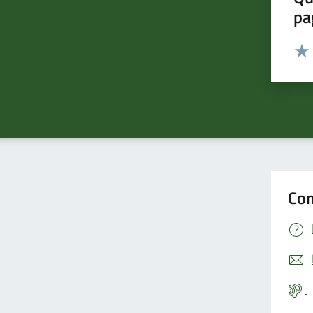
pa
Valut
Valu
Con