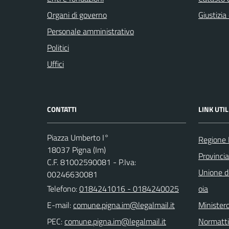
Organi di governo
Giustizia
Personale amministrativo
Politici
Uffici
CONTATTI
LINK UTIL
Piazza Umberto I°
Regione 
18037 Pigna (Im)
Provincia
C.F. 81002590081 - P.Iva:
Unione de
00246630081
Telefono:
0184241016 - 0184240025
oia
E-mail:
Ministero
PEC:
Normatt