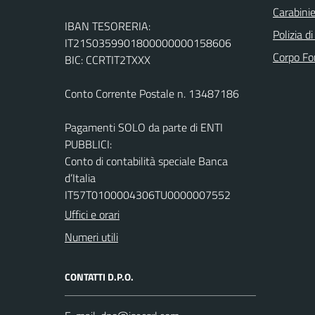
Carabinie
IBAN TESORERIA:
Polizia d
IT21S0359901800000000158606
Corpo Fo
BIC: CCRTIT2TXXX
Conto Corrente Postale n. 13487186
Pagamenti SOLO da parte di ENTI
PUBBLICI:
Conto di contabilità speciale Banca
d’Italia
IT57T0100004306TU0000007552
Uffici e orari
Numeri utili
CONTATTI D.P.O.