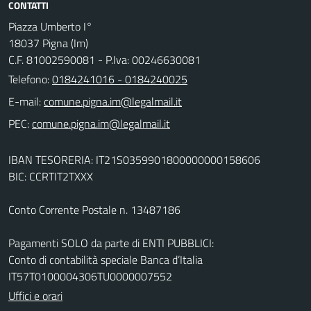
CONTATTI
Piazza Umberto I°
18037 Pigna (Im)
C.F. 81002590081 - P.Iva: 00246630081
Telefono:
0184241016 - 0184240025
E-mail:
PEC:
IBAN TESORERIA: IT21S0359901800000000158606
BIC: CCRTIT2TXXX
Conto Corrente Postale n. 13487186
Pagamenti SOLO da parte di ENTI PUBBLICI:
Conto di contabilità speciale Banca d’Italia
IT57T0100004306TU0000007552
Uffici e orari