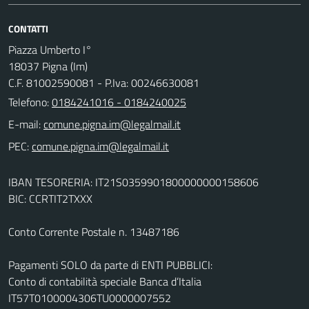
CONTATTI
Piazza Umberto I°
18037 Pigna (Im)
C.F. 81002590081 - P.Iva: 00246630081
Telefono:
0184241016 - 0184240025
E-mail:
PEC:
IBAN TESORERIA: IT21S0359901800000000158606
BIC: CCRTIT2TXXX
Conto Corrente Postale n. 13487186
Pagamenti SOLO da parte di ENTI PUBBLICI:
Conto di contabilità speciale Banca d’Italia
IT57T0100004306TU0000007552