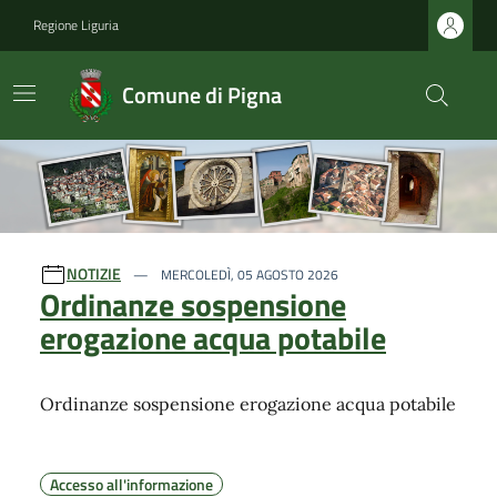
Regione Liguria
Comune di Pigna
Ultime notizie
NOTIZIE
MERCOLEDÌ, 05 AGOSTO 2026
Ordinanze sospensione
erogazione acqua potabile
Ordinanze sospensione erogazione acqua potabile
Accesso all'informazione